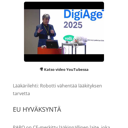
🎥 Katso video YouTubessa
Lääkärilehti: Robotti vähentää lääkityksen
tarvetta
EU HYVÄKSYNTÄ
PARO on CE-merkitty lääkinnällinen laite, joka