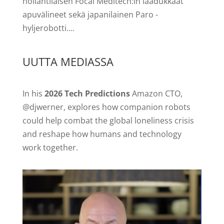
hollantilaisen Focal Meditech:in laadukkaat
apuvälineet sekä japanilainen Paro -
hyljerobotti....
UUTTA MEDIASSA
In his
2026 Tech Predictions
Amazon CTO,
@djwerner, explores how companion robots
could help combat the global loneliness crisis
and reshape how humans and technology
work together.