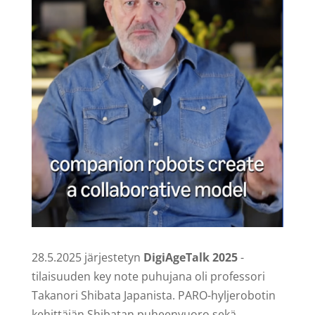
28.5.2025 järjestetyn
DigiAgeTalk 2025
-
tilaisuuden key note puhujana oli professori
Takanori Shibata Japanista. PARO-hyljerobotin
kehittäjän Shibatan puheenvuoro sekä