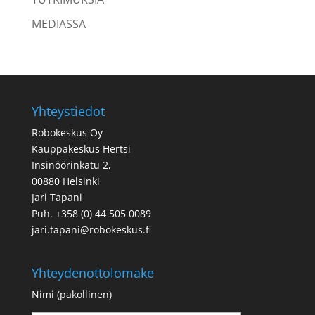
MEDIASSA
Yhteystiedot
Robokeskus Oy
Kauppakeskus Hertsi
Insinöörinkatu 2,
00880 Helsinki
Jari Tapani
Puh. +358 (0) 44 505 0089
jari.tapani@robokeskus.fi
Yhteydenottolomake
Nimi (pakollinen)