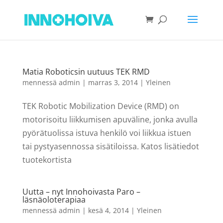
Matia Roboticsin uutuus TEK RMD
mennessä
admin
|
marras 3, 2014
|
Yleinen
TEK Robotic Mobilization Device (RMD) on
motorisoitu liikkumisen apuväline, jonka avulla
pyörätuolissa istuva henkilö voi liikkua istuen
tai pystyasennossa sisätiloissa. Katos lisätiedot
tuotekortista
Uutta – nyt Innohoivasta Paro –
läsnäoloterapiaa
mennessä
admin
|
kesä 4, 2014
|
Yleinen