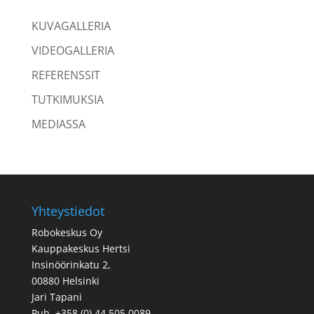
KUVAGALLERIA
VIDEOGALLERIA
REFERENSSIT
TUTKIMUKSIA
MEDIASSA
Yhteystiedot
Robokeskus Oy
Kauppakeskus Hertsi
Insinöörinkatu 2,
00880 Helsinki
Jari Tapani
Puh. +358 (0) 44 505 0089