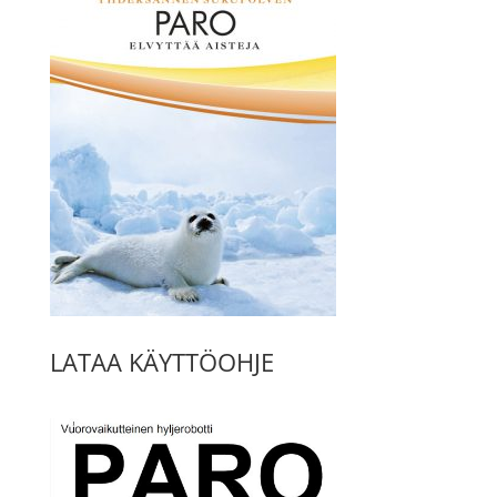
LATAA KÄYTTÖOHJE