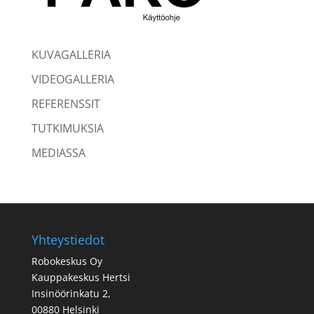
KUVAGALLERIA
VIDEOGALLERIA
REFERENSSIT
TUTKIMUKSIA
MEDIASSA
Yhteystiedot
Robokeskus Oy
Kauppakeskus Hertsi
Insinöörinkatu 2,
00880 Helsinki