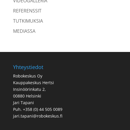
VIDEOGALLERIA
REFERENSSIT
TUTKIMUKSIA
MEDIASSA
Yhteystiedot
Robokeskus Oy
Kauppakeskus Hertsi
Insinöörinkatu 2,
00880 Helsinki
Jari Tapani
Puh. +358 (0) 44 505 0089
jari.tapani@robokeskus.fi