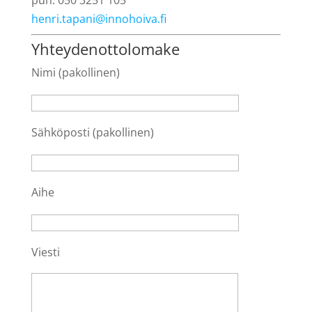
puh. 050 3251 105
henri.tapani@innohoiva.fi
Yhteydenottolomake
Nimi (pakollinen)
Sähköposti (pakollinen)
Aihe
Viesti