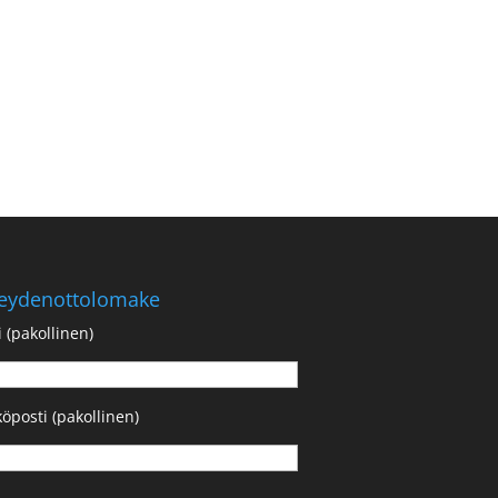
eydenottolomake
 (pakollinen)
öposti (pakollinen)