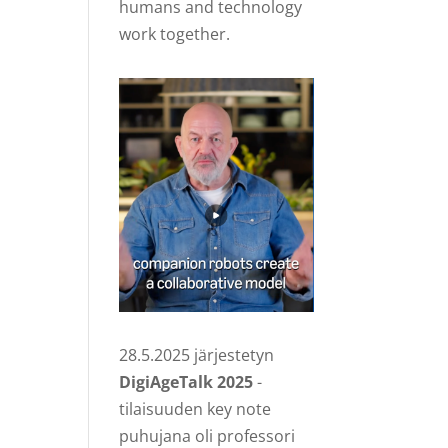
humans and technology
work together.
28.5.2025 järjestetyn
DigiAgeTalk 2025
-
tilaisuuden key note
puhujana oli professori