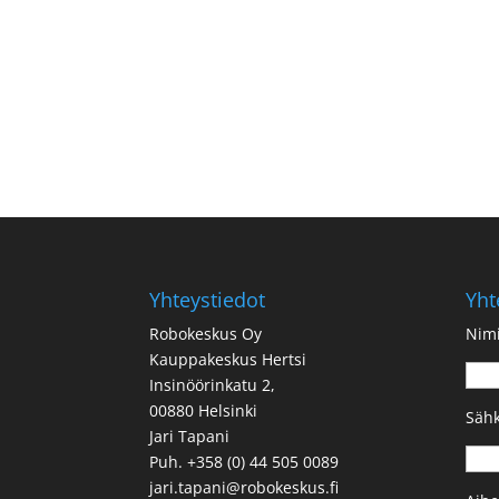
Yhteystiedot
Yht
Robokeskus Oy
Nimi
Kauppakeskus Hertsi
Insinöörinkatu 2,
00880 Helsinki
Sähk
Jari Tapani
Puh. +358 (0) 44 505 0089
jari.tapani@robokeskus.fi