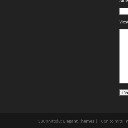
Aihe
Viest
Suunnittelu:
Elegant Themes
| Tuen toimitti: